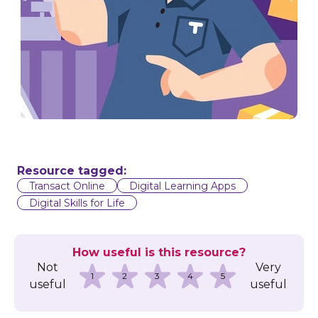
Resource tagged:
Transact Online
Digital Learning Apps
Digital Skills for Life
How useful is this resource?
Not
Very
1
2
3
4
5
useful
useful