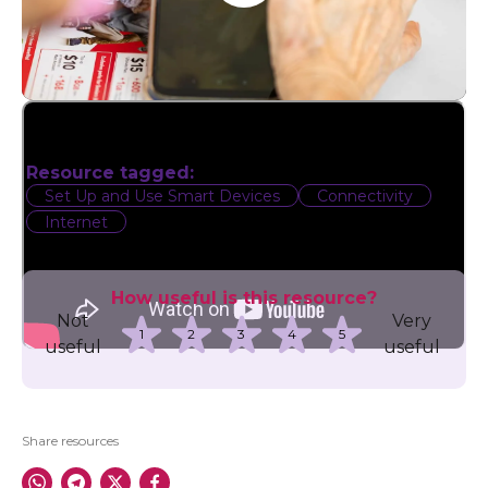
Resource tagged:
Set Up and Use Smart Devices
Connectivity
Internet
How useful is this resource?
Not
Very
1
2
3
4
5
useful
useful
Share resources