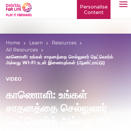
Personalise
Content
TOGG
MOBIL
MENU
Home
Learn
Resources
All Resources
காணொளி: உங்கள் சாதனத்தை செல்லுலார் நெட்வொர்க்
அல்லது Wi-Fi உடன் இணையுங்கள் (ஆண்ட்ராய்டு)
VIDEO
காணொளி: உங்கள்
சாதனத்தை செல்லுலார்
நெட்வொர்க் அல்லது Wi-