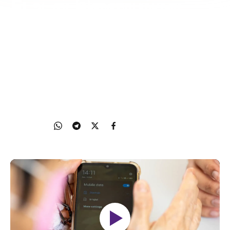
Fi உடன் இணையுங்கள்
(ஆண்ட்ராய்டு)
வாழ்நாள் மின்னிலக்கத் திறன் திட்டத்தின் (Digital Skiils for
Life) ஒரு பகுதியாக, பயில்பவர்கள் தங்களது சாதனத்தில்
இணைப்புகளை அமைக்கக் கற்றுக்கொள்வார்கள்.
05 Jul 2024
Share