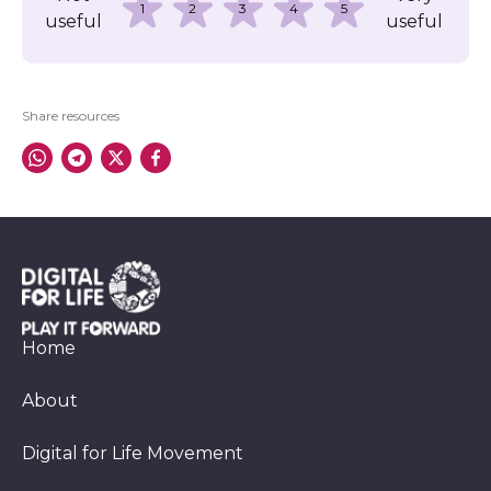
1
2
3
4
5
useful
useful
Share resources
Home
About
Digital for Life Movement